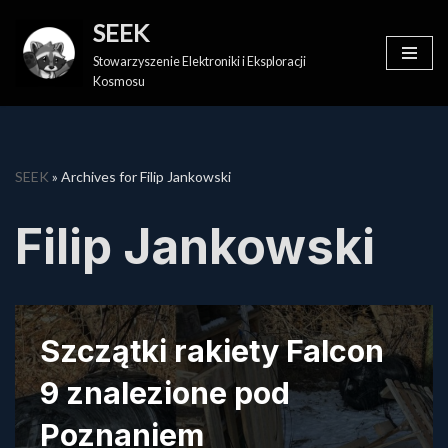
SEEK
Skip
Stowarzyszenie Elektroniki i Eksploracji
to
Kosmosu
content
SEEK
»
Archives for Filip Jankowski
Filip Jankowski
Szczątki rakiety Falcon
9 znalezione pod
Poznaniem