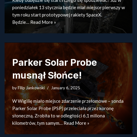
Kiedy odbędzie się start i czego się spodziewać? Już w
poniedziałek 13 stycznia będzie miał miejsce pierwszy w
tym roku start prototypowej rakiety SpaceX.
Będzie…
Read More »
Parker Solar Probe
musnął Słońce!
by
Filip Jankowski
January 6, 2025
W Wigilię miało miejsce zdarzenie przełomowe – sonda
Parker Solar Probe (PSP) przeleciała przez koronę
słoneczną. Zrobiła to w odległości 6,1 miliona
kilometrów, tym samym…
Read More »