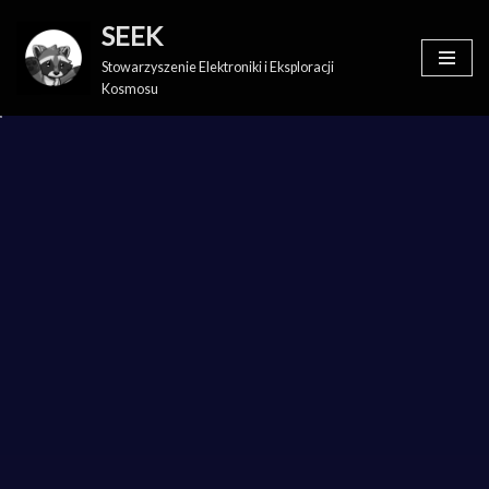
SEEK
Skip
Stowarzyszenie Elektroniki i Eksploracji
to
Kosmosu
content